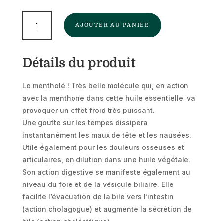
quantité
AJOUTER AU PANIER
de
Huile
essentielle
Détails du produit
de
Menthe
poivrée.
Le mentholé ! Très belle molécule qui, en action
avec la menthone dans cette
huile
essentielle,
va
provoquer un effet froid très puissant.
Une goutte sur les tempes dissipera
instantanément les maux de tête et les nausées.
Utile également pour les douleurs osseuses et
articulaires, en dilution dans une huile végétale.
Son action digestive se manifeste également au
niveau du foie et de la vésicule biliaire. Elle
facilite l’évacuation de la bile vers l’intestin
(action cholagogue) et augmente la sécrétion de